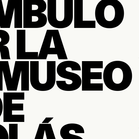
MBULO
 LA
MUSEO
E
OLÁS