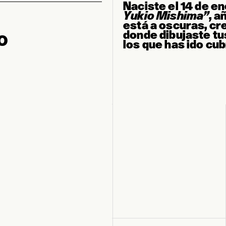
Naciste el 14 de e
Yukio Mishima”
,
añ
está a oscuras, cr
donde dibujaste tu
O
los que has ido cub