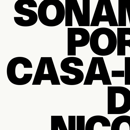
SONÁ
POR
CASA-
D
NIC