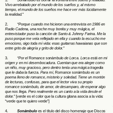
Vivo arrebatado por el mundo de los sueños y, al mismo
tiempo, el mundo de los sueños me hace ver más lúcidamente
la realidad.”
2.
“Porque cuando me hicieron una entrevista en 1986 en
Radio Cadena, una noche muy bonita y muy mágica, el
entrevistador puso la canción
de Santo & Johnny Farina. Me la
puso porque me veía reflejado en ella y cuando la escucho me
emociono, oigo toda mi vida: esas guitarras hawaianas que son
entre grito de alegría y grito de dolor.”
3.
“Por el
Romance sonámbulo
de Lorca. Lorca está en mi
origen y en mi desembocadura. Cuentan que era alegre como
un niño, muy gracioso, pero dentro tenía una mágica tragedia
que le daba la fuerza. Para mí,
Romance sonámbulo
es un
poema lleno de romance, misterio y soledad. Tiene un montón
de lecturas, confusas, para que el lector viva su propio
romance sonámbulo, de amor, de desamparo, de esperar algo
que nos llega. Pero realmente es un canto a la vida desde el
dolor.”
[verde es el color que la cultura gitana asocia a la vida:
“verde que te quiero verde”]
4.
Sonámbulo
es el título del disco homenaje que Discos