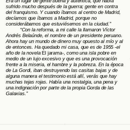
Era un lugar de gente buena y auténtica, que había
sufrido mucho después de la guerra; gente en contra
del franquismo. Y cuando íbamos al centro de Madrid,
decíamos que íbamos a Madrid, porque no
considerábamos que estuviésemos en la ciudad.”
“Con la reforma, a mi calle la llamaron Víctor
Andrés Belaúnde, el nombre de un presidente peruano.
Ahora hay un mundo de dinero muy opuesto al mío y al
de entonces. Ha quedado mi casa, que es de 1955 -el
año de la novela
El jarama
-, como una isla pobre en
medio de un lujo excesivo y que es una provocación
frente a la miseria, el hambre y la pobreza. En la época
de La Gordi, iban destruyendo las casitas bajas y de
alguna manera el testimonio está allí, verás que hay
muchas tejas rojas. Había una nostalgia, una pena y
una indignación por parte de la propia Gorda de las
Galaxias.”