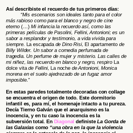
Así describiste el recuerdo de tus primeros días:
“Mis escenarios son ideales tanto para el color
más rabioso como para el blanco y negro de cine
eterno
(…)
Mi infancia la recuerdo así, como las
primeras películas de Pasolini, Fellini, Antonioni; es un
sabor a resplandor y testimonio, a vida vivida para
siempre.
La escapada
de Dino Risi,
El apartamento
de
Billy Wilder. Un sabor a comedia perfumada de
tragedia. Un perfume de mujer y misterio. Las calles de
mi niñez, las recuerdo en blanco y negro, respiro
La
dolce vita
de Fellini,
La noche
de Antonioni, Monica
morena en el suelo ajedrezado de un fugaz amor
imposible.”
En estas paredes totalmente decoradas con collage
se encuentra el origen de todo. Este dormitorio
infantil es, para mí, el homenaje intacto a tu pureza.
Decía Tierno Galván que el anarquismo es la
inocencia, y en tu caso la inocencia es la
subversión total. En
Diagonal
definiste
La Gorda de
las Galaxias
como
“una obra en la que la violencia