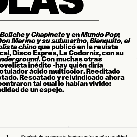
Boliche y Chapinete
y en
Mundo Pop
;
Don Marino y su submarino
,
Blanquito, el
olista chino
que publicó
en la revista
cal,
Disco Expres,
La Codorniz,
con su
underground
. Con muchas otras
velista inédito -hay quién diría
 rotulador ácido multicolor. Reeditado
gotado. Rescatado y reivindicado ahora
ontraron tal cual lo habían vivido:
ndidad de un espejo.
1.
Sonámbulo es borrar la frontera entre sueño y realidad.